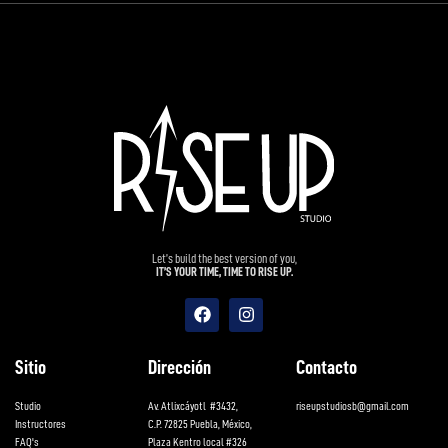
Let’s build the best version of you,
IT’S YOUR TIME, TIME TO RISE UP.
Sitio
Dirección
Contacto
Studio
Av. Atlixcáyotl #3432,
riseupstudiosb@gmail.com
Instructores
C.P. 72825 Puebla, México,
FAQ's
Plaza Kentro local #326